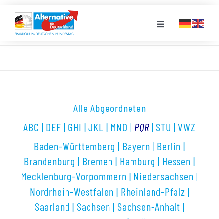
Zum
Inhalt
Toggle
springen
Navigation
FRAKTION
LANDESGRUPPEN
Alle Abgeordneten
VERANSTALTUNGEN
ABC
|
DEF
|
GHI
|
JKL
|
MNO
|
PQR
|
STU
|
VWZ
Baden-Württemberg
|
Bayern
|
Berlin
|
PRESSE
Brandenburg
|
Bremen
|
Hamburg
|
Hessen
|
Mecklenburg-Vorpommern
|
Niedersachsen
|
STELLENPORTAL
Nordrhein-Westfalen
|
Rheinland-Pfalz
|
Saarland
|
Sachsen
|
Sachsen-Anhalt
|
MEDIATHEK