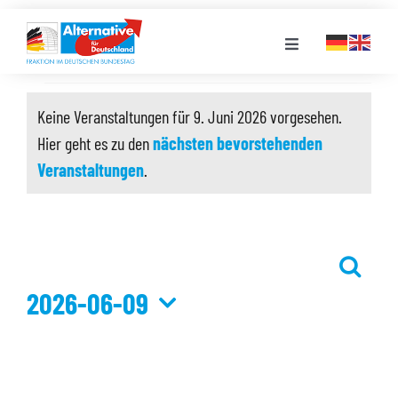
Zum
Inhalt
Toggle
springen
Navigation
Veranstaltungen
FRAKTION
Keine Veranstaltungen für 9. Juni 2026 vorgesehen.
für
Hier geht es zu den
nächsten bevorstehenden
Hinweis
LANDESGRUPPEN
9.
Veranstaltungen
.
Juni
VERANSTALTUNGEN
2026
Suche
Veransta
PRESSE
2026-06-09
Suche
und
Datum
STELLENPORTAL
Ansichte
wählen.
Navigati
MEDIATHEK