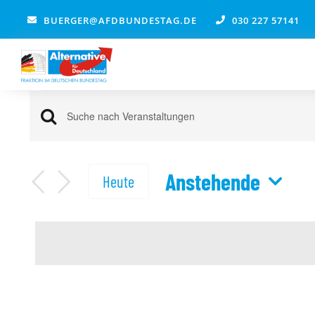
Zum
BUERGER@AFDBUNDESTAG.DE
030 227 57141
Inhalt
springen
Veranstaltungen
Veranstaltungen
Bitte
Suche
Schlüsselwort
und
eingeben.
Anstehende
Heute
Ansichten,
Suche
Navigation
Datum
nach
wählen.
Veranstaltungen
Schlüsselwort.