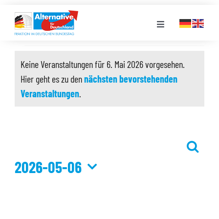
Zum
Inhalt
Toggle
springen
Navigation
Veranstaltungen
FRAKTION
Keine Veranstaltungen für 6. Mai 2026 vorgesehen.
für
Hier geht es zu den
nächsten bevorstehenden
Hinweis
LANDESGRUPPEN
6.
Veranstaltungen
.
Mai
VERANSTALTUNGEN
2026
Suche
Veransta
PRESSE
2026-05-06
Suche
und
Datum
STELLENPORTAL
Ansichte
wählen.
Navigati
MEDIATHEK