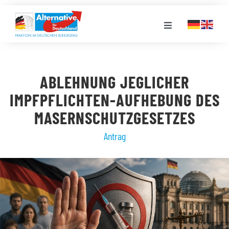
Zum
Inhalt
Toggle
springen
Navigation
FRAKTION
ABLEHNUNG JEGLICHER
LANDESGRUPPEN
IMPFPFLICHTEN-AUFHEBUNG DES
MASERNSCHUTZGESETZES
VERANSTALTUNGEN
Antrag
PRESSE
STELLENPORTAL
MEDIATHEK