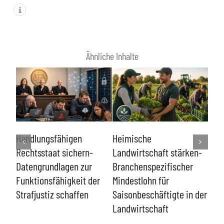
Ähnliche Inhalte
Lin
e
Handlungsfähigen
Heimische
kon
Rechtsstaat sichern-
Landwirtschaft stärken-
ent
n
Datengrundlagen zur
Branchenspezifischer
Funktionsfähigkeit der
Mindestlohn für
Strafjustiz schaffen
Saisonbeschäftigte in der
Landwirtschaft