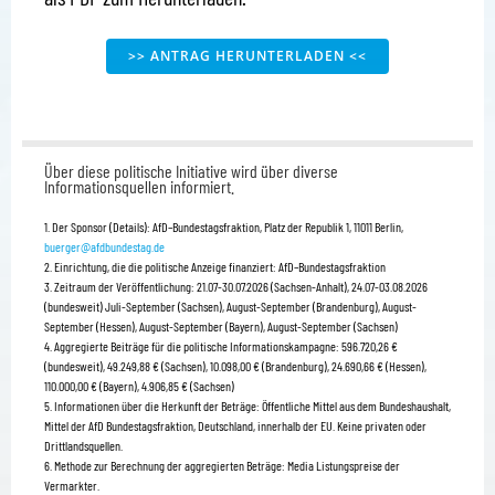
>> ANTRAG HERUNTERLADEN <<
Über diese politische Initiative wird über diverse
Informationsquellen informiert.
1. Der Sponsor (Details):
AfD–Bundestagsfraktion, Platz der Republik 1,
11011 Berlin,
buerger@afdbundestag.de
2. Einrichtung, die die politische Anzeige finanziert:
AfD–Bundestagsfraktion
3. Zeitraum der Veröffentlichung:
21.07-30.07.2026 (Sachsen-Anhalt), 24.07-03.08.2026
(bundesweit) Juli-September (Sachsen), August-September (Brandenburg), August-
September (Hessen), August-September (Bayern), August-September (Sachsen)
4.
Aggregierte Beiträge für die politische Informationskampagne: 596.720,26 €
(bundesweit), 49.249,88 € (Sachsen), 10.098,00 € (Brandenburg), 24.690,66 € (Hessen),
110.000,00 € (Bayern), 4.906,85 € (Sachsen)
5. Informationen über die Herkunft der Beträge: Öffentliche Mittel aus dem Bundeshaushalt,
Mittel der AfD Bundestagsfraktion, Deutschland, innerhalb der EU. Keine privaten oder
Drittlandsquellen.
6. Methode zur Berechnung der aggregierten Beträge:
Media Listungspreise der
Vermarkter.