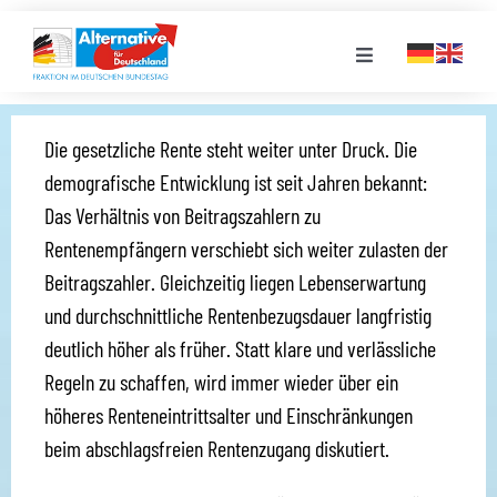
Zum
Inhalt
Toggle
springen
Navigation
FRAKTION
Die gesetzliche Rente steht weiter unter Druck. Die
demografische Entwicklung ist seit Jahren bekannt:
LANDESGRUPPEN
Das Verhältnis von Beitragszahlern zu
Rentenempfängern verschiebt sich weiter zulasten der
VERANSTALTUNGEN
Beitragszahler. Gleichzeitig liegen Lebenserwartung
und durchschnittliche Rentenbezugsdauer langfristig
deutlich höher als früher. Statt klare und verlässliche
PRESSE
Regeln zu schaffen, wird immer wieder über ein
höheres Renteneintrittsalter und Einschränkungen
STELLENPORTAL
beim abschlagsfreien Rentenzugang diskutiert.
MEDIATHEK