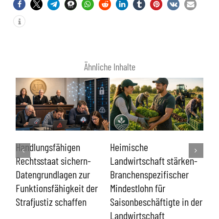
Ähnliche Inhalte
Lin
e
Handlungsfähigen
Heimische
kon
Rechtsstaat sichern-
Landwirtschaft stärken-
ent
n
Datengrundlagen zur
Branchenspezifischer
Funktionsfähigkeit der
Mindestlohn für
Strafjustiz schaffen
Saisonbeschäftigte in der
Landwirtschaft