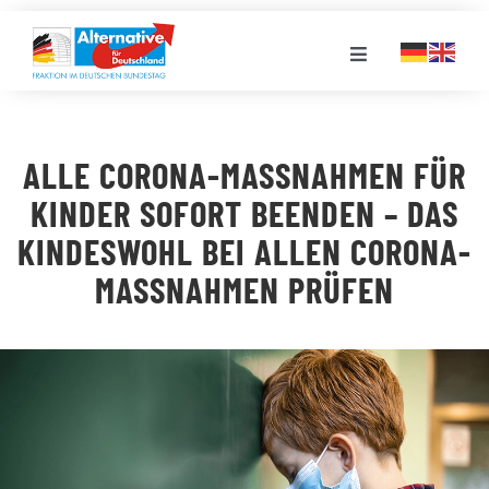
Zum
Inhalt
Toggle
springen
Navigation
FRAKTION
ALLE CORONA-MASSNAHMEN FÜR K
LANDESGRUPPEN
INDER SOFORT BEENDEN – DAS K
INDESWOHL BEI ALLEN CORONA-M
VERANSTALTUNGEN
ASSNAHMEN PRÜFEN
PRESSE
STELLENPORTAL
MEDIATHEK