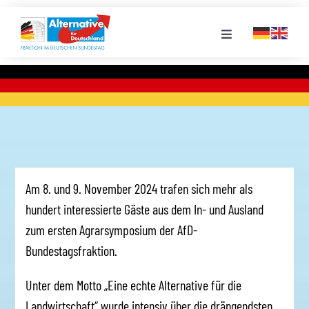
Zum
Inhalt
Toggle
springen
Navigation
FRAKTION
LANDESGRUPPEN
VERANSTALTUNGEN
Am 8. und 9. November 2024 trafen sich mehr als
hundert interessierte Gäste aus dem In- und Ausland
PRESSE
zum ersten Agrarsymposium der AfD-
Bundestagsfraktion.
STELLENPORTAL
Unter dem Motto „Eine echte Alternative für die
Landwirtschaft“ wurde intensiv über die drängendsten
MEDIATHEK