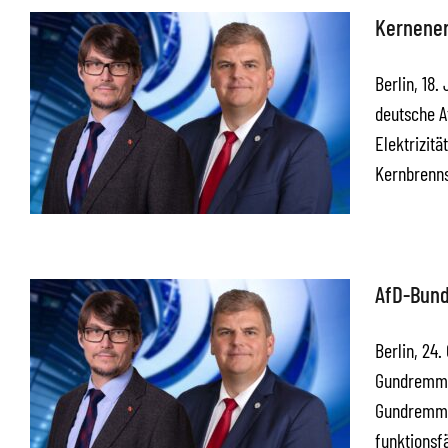
Kernener
Berlin, 18.
deutsche A
Elektrizit
Kernbrenn
AfD-Bund
Berlin, 24
Gundremmin
Gundremmin
funktionsf