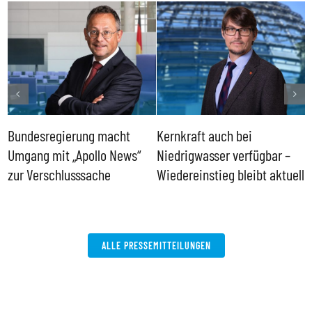
Bundesregierung macht
Kernkraft auch bei
H
Umgang mit „Apollo News“
Niedrigwasser verfügbar –
G
zur Verschlusssache
Wiedereinstieg bleibt aktuell
B
V
W
ALLE PRESSEMITTEILUNGEN