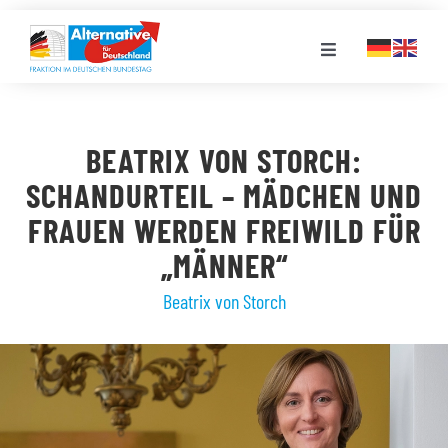
Zum
Inhalt
Toggle
springen
Navigation
FRAKTION
BEATRIX VON STORCH:
LANDESGRUPPEN
SCHANDURTEIL – MÄDCHEN UND
FRAUEN WERDEN FREIWILD FÜR
VERANSTALTUNGEN
„MÄNNER“
Beatrix von Storch
PRESSE
STELLENPORTAL
MEDIATHEK