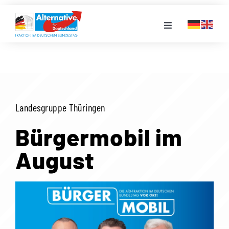
Zum
Inhalt
Toggle
springen
Navigation
FRAKTION
LANDESGRUPPEN
Landesgruppe Thüringen
VERANSTALTUNGEN
Bürgermobil im
August
PRESSE
STELLENPORTAL
MEDIATHEK