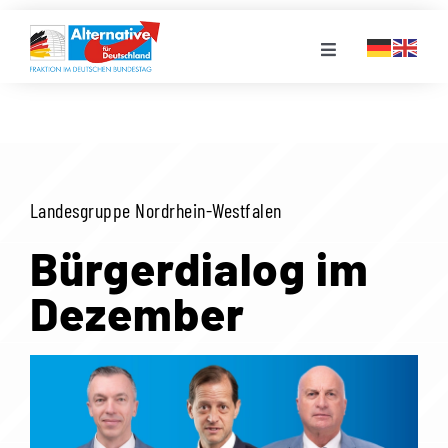
Zum
Inhalt
Toggle
springen
Navigation
FRAKTION
LANDESGRUPPEN
Landesgruppe Nordrhein-Westfalen
VERANSTALTUNGEN
Bürgerdialog im
Dezember
PRESSE
STELLENPORTAL
MEDIATHEK