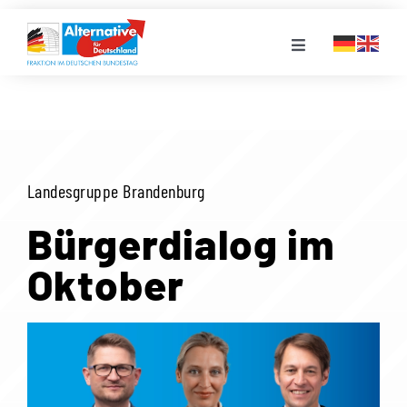
Zum
Inhalt
Toggle
springen
Navigation
FRAKTION
LANDESGRUPPEN
Landesgruppe Brandenburg
VERANSTALTUNGEN
Bürgerdialog im
Oktober
PRESSE
STELLENPORTAL
MEDIATHEK