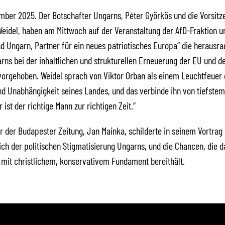
ember 2025. Der Botschafter Ungarns, Péter Györkös und die Vorsitz
 Weidel, haben am Mittwoch auf der Veranstaltung der AfD-Fraktion u
d Ungarn, Partner für ein neues patriotisches Europa“ die herausr
ns bei der inhaltlichen und strukturellen Erneuerung der EU und d
orgehoben. Weidel sprach von Viktor Orban als einem Leuchtfeuer d
nd Unabhängigkeit seines Landes, und das verbinde ihn von tiefstem
r ist der richtige Mann zur richtigen Zeit.“
 der Budapester Zeitung, Jan Mainka, schilderte in seinem Vortrag 
ich der politischen Stigmatisierung Ungarns, und die Chancen, die d
mit christlichem, konservativem Fundament bereithält.