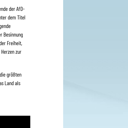
ende der AfD-
nter dem Titel
agende
er Besinnung
er Freiheit,
 Herzen zur
die größten
as Land als