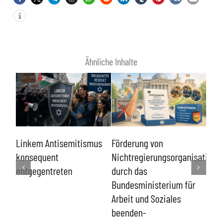
Ähnliche Inhalte
Sch
Linkem Antisemitismus
Förderung von
von
en-
konsequent
Nichtregierungsorganisatione
und
r
entgegentreten
durch das
Eing
Bundesministerium für
Ver
 der
Arbeit und Soziales
Men
beenden-