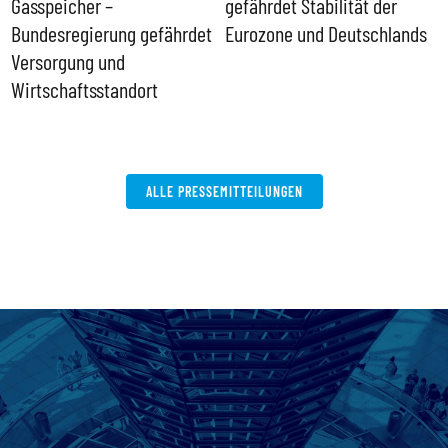
Gasspeicher –
gefährdet Stabilität der
G
ll
Bundesregierung gefährdet
Eurozone und Deutschlands
S
Versorgung und
P
Wirtschaftsstandort
ALLE PRESSEMITTEILUNGEN