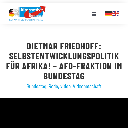
Zum
Inhalt
Toggle
springen
Navigation
FRAKTION
DIETMAR FRIEDHOFF:
LANDESGRUPPEN
SELBSTENTWICKLUNGSPOLITIK
FÜR AFRIKA! – AFD-FRAKTION IM
VERANSTALTUNGEN
BUNDESTAG
Bundestag
,
Rede
,
video
,
Videobotschaft
PRESSE
STELLENPORTAL
MEDIATHEK