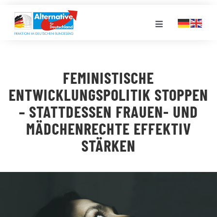
Zum
Inhalt
Toggle
springen
Navigation
FRAKTION
FEMINISTISCHE
LANDESGRUPPEN
ENTWICKLUNGSPOLITIK STOPPEN
– STATTDESSEN FRAUEN- UND
VERANSTALTUNGEN
MÄDCHENRECHTE EFFEKTIV
STÄRKEN
PRESSE
STELLENPORTAL
MEDIATHEK