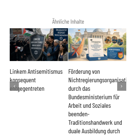
Ähnliche Inhalte
Sch
Linkem Antisemitismus
Förderung von
von
en-
konsequent
Nichtregierungsorganisatione
und
r
entgegentreten
durch das
Eing
Bundesministerium für
Ver
 der
Arbeit und Soziales
Men
beenden-
Traditionshandwerk und
duale Ausbildung durch