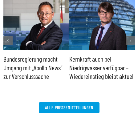
Bundesregierung macht
Kernkraft auch bei
H
Umgang mit „Apollo News“
Niedrigwasser verfügbar –
G
zur Verschlusssache
Wiedereinstieg bleibt aktuell
B
V
W
ALLE PRESSEMITTEILUNGEN