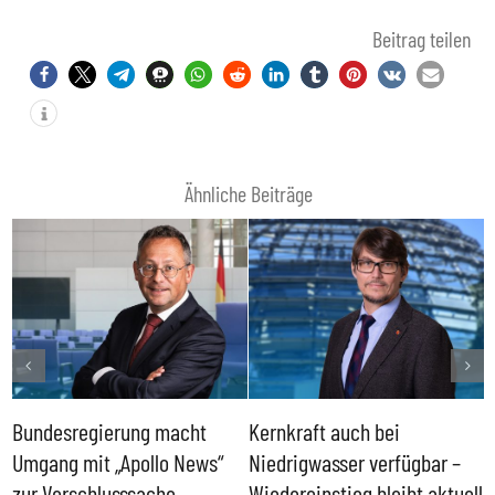
Beitrag teilen
Ähnliche Beiträge
Bundesregierung macht
Kernkraft auch bei
H
Umgang mit „Apollo News“
Niedrigwasser verfügbar –
G
zur Verschlusssache
Wiedereinstieg bleibt aktuell
B