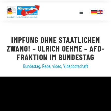
Zum
Inhalt
Toggle
springen
Navigation
FRAKTION
IMPFUNG OHNE STAATLICHEN
LANDESGRUPPEN
ZWANG! – ULRICH OEHME – AFD-
FRAKTION IM BUNDESTAG
VERANSTALTUNGEN
Bundestag
,
Rede
,
video
,
Videobotschaft
PRESSE
STELLENPORTAL
MEDIATHEK