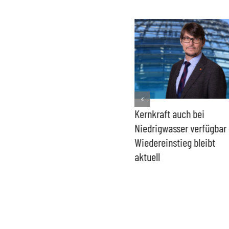
Bundesregierung macht
Kernkraft auch bei
His
Umgang mit „Apollo News“
Niedrigwasser verfügbar –
Gas
zur Verschlusssache
Wiedereinstieg bleibt
Bun
aktuell
Ver
Wir