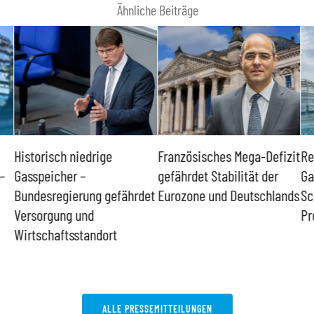
Ähnliche Beiträge
torisch niedrige
Französisches Mega-Defizit
Rechtsa
speicher –
gefährdet Stabilität der
Ganztag
desregierung gefährdet
Eurozone und Deutschlands
Schulkin
sorgung und
Problem
tschaftsstandort
ALLE PRESSEMITTEILUNGEN