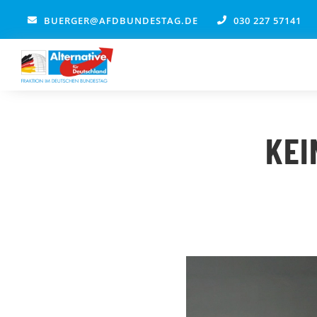
Zum
BUERGER@AFDBUNDESTAG.DE
030 227 57141
Inhalt
springen
KEI