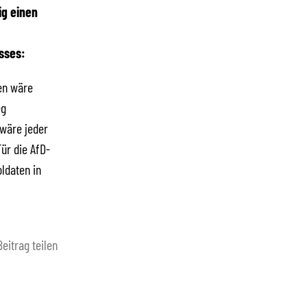
ig einen
sses:
ren wäre
eg
 wäre jeder
ür die AfD-
oldaten in
Beitrag teilen