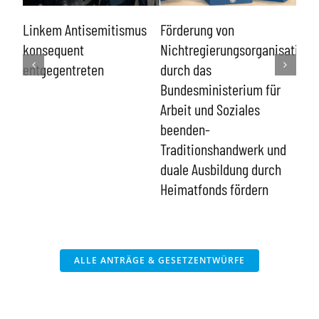
Sch
Linkem Antisemitismus
Förderung von
von
en-
konsequent
Nichtregierungsorganisatione
und
r
entgegentreten
durch das
Eing
Bundesministerium für
Ver
 der
Arbeit und Soziales
Men
beenden-
Traditionshandwerk und
duale Ausbildung durch
Heimatfonds fördern
ALLE ANTRÄGE & GESETZENTWÜRFE