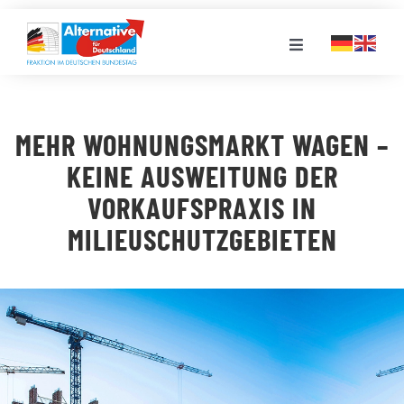
Zum
Inhalt
Toggle
springen
Navigation
FRAKTION
MEHR WOHNUNGSMARKT WAGEN –
LANDESGRUPPEN
KEINE AUSWEITUNG DER
VORKAUFSPRAXIS IN
VERANSTALTUNGEN
MILIEUSCHUTZGEBIETEN
PRESSE
STELLENPORTAL
MEDIATHEK