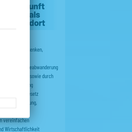
schaftsteuer senken,
bschaffen
en und Fachkräfteabwanderung
tto vom Brutto sowie durch
ng und Ausbildung
d Verpackungsgesetz
tzgrundverordnung,
anungs- und
n vereinfachen
d Wirtschaftlichkeit