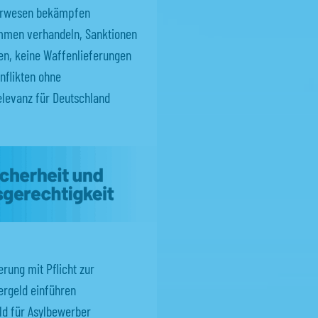
perwesen bekämpfen
mmen verhandeln, Sanktionen
en, keine Waffenlieferungen
tung
nflikten ohne
ung kann
elevanz für Deutschland
ere
t,
itet
rung mit Pflicht zur
ergeld einführen
ld für Asylbewerber