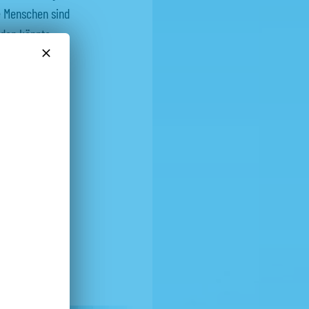
le Menschen sind
rden könnte.
fähigt.
 durch
Probleme ohne
 Damit
lossen.
nd“ zugrunde:
/41