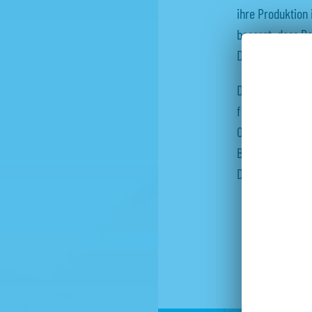
ihre Produktion 
besorgt, dass D
Dabei wäre unse
Die desolate Lag
fortgesetzte Feh
Oppositionskraf
Beschönigung b
Deutschland wie
Folgende parla
Dru