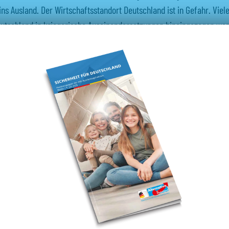
ins Ausland. Der Wirtschaftsstandort Deutschland ist in Gefahr. Vie
eutschland in kriegerische Auseinandersetzungen hineingezogen we
re Bundeswehr aktuell noch nicht einmal zur Landesverteidigung be
e, in der sich Deutschland befindet, ist kein Naturereignis, sondern
lentscheidungen der Altparteien herbeigeführt worden. Als stärkste
t im Deutschen Bundestag ist die AfD-Fraktion angetreten, um die 
eim Namen zu nennen und konkrete Lösungsvorschläge zu machen.
der sicher wird, haben wir das folgende 7-Punkte-Programm besch
mentarische Initiativen liegen dem Positionspapier „Sicherheit für Deutschla
cksachen
20/12802
,
20/12769
,
21/589
,
20/5551
,
20/4051
,
21/227
,
20/9799
und
21