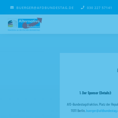
Zum
BUERGER@AFDBUNDESTAG.DE
030 227 57141
Inhalt
springen
1. Der Sponsor (Details):
AfD–Bundestagsfraktion, Platz der Repub
11011 Berlin,
buerger@afdbundestag.