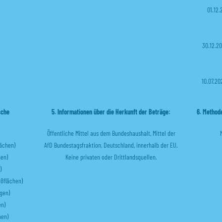
01.12
30.12.2
10.07.2
sche
5. Informationen über die Herkunft der Beträge:
6. Method
Öffentliche Mittel aus dem Bundeshaushalt, Mittel der
lächen)
AfD Bundestagsfraktion, Deutschland, innerhalb der EU.
hen)
Keine privaten oder Drittlandsquellen.
)
oßflächen)
igen)
en)
hen)