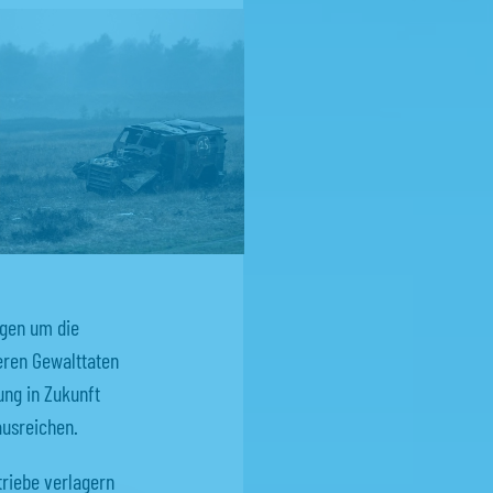
rgen um die
eren Gewalttaten
ung in Zukunft
ausreichen.
riebe verlagern