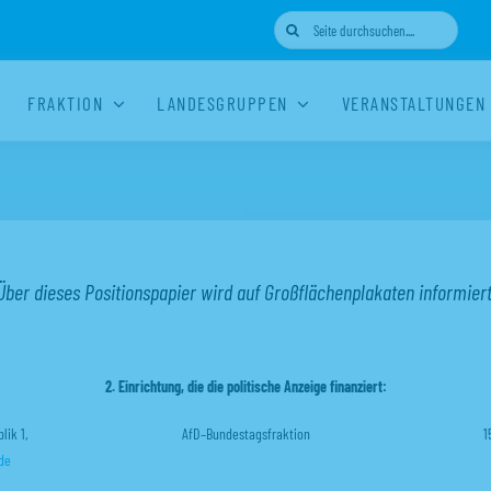
Suche
nach:
FRAKTION
LANDESGRUPPEN
VERANSTALTUNGEN
Über dieses Positionspapier wird auf Großflächenplakaten informiert
2. Einrichtung, die die politische Anzeige finanziert:
lik 1,
AfD–Bundestagsfraktion
1
de