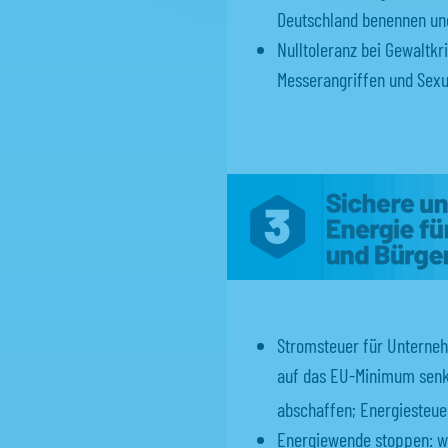
PLZ
Deutschland benennen u
Nulltoleranz bei Gewaltkr
E-Mail
*
Messerangriffen und Sexu
E-Mail ein
Sie haben 
Fraktions
Informatio
Hause liefe
herausgebr
Stromsteuer für Unterne
Fraktions
auf das EU-Minimum senk
Ja, ich 
Abo
abschaffen; Energiesteue
Energiewende stoppen: wi