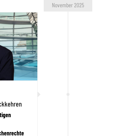
November 2025
ckkehren
tigen
chenrechte