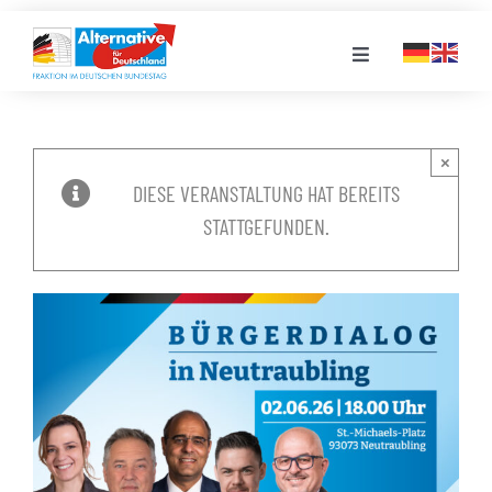
Zum
Inhalt
Toggle
springen
Navigation
FRAKTION
×
DIESE VERANSTALTUNG HAT BEREITS
LANDESGRUPPEN
STATTGEFUNDEN.
VERANSTALTUNGEN
PRESSE
STELLENPORTAL
MEDIATHEK