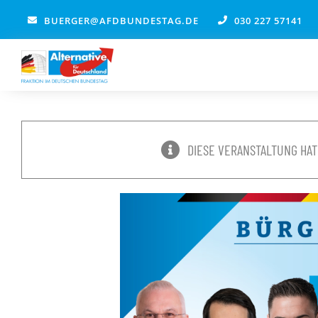
Zum
BUERGER@AFDBUNDESTAG.DE
030 227 57141
Inhalt
springen
DIESE VERANSTALTUNG HAT