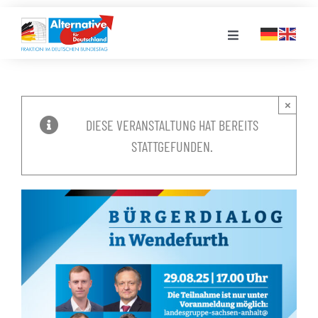
Zum
Inhalt
Toggle
springen
Navigation
FRAKTION
×
DIESE VERANSTALTUNG HAT BEREITS
LANDESGRUPPEN
STATTGEFUNDEN.
VERANSTALTUNGEN
PRESSE
STELLENPORTAL
MEDIATHEK