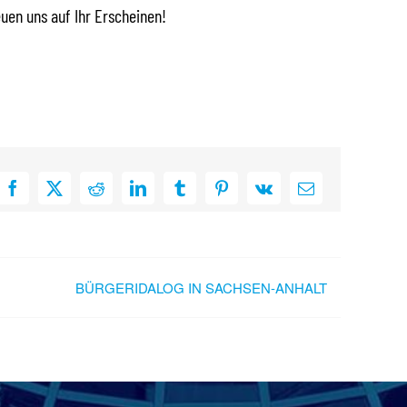
euen uns auf Ihr Erscheinen!
Facebook
X
Reddit
LinkedIn
Tumblr
Pinterest
Vk
E-
Mail
BÜRGERIDALOG IN SACHSEN-ANHALT