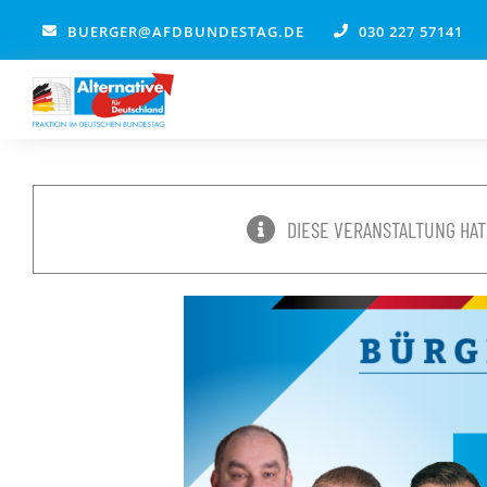
Zum
BUERGER@AFDBUNDESTAG.DE
030 227 57141
Inhalt
springen
DIESE VERANSTALTUNG HAT