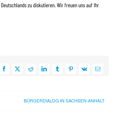
 Deutschlands zu diskutieren. Wir freuen uns auf Ihr
Facebook
X
Reddit
LinkedIn
Tumblr
Pinterest
Vk
E-
Mail
BÜRGERDIALOG IN SACHSEN-ANHALT