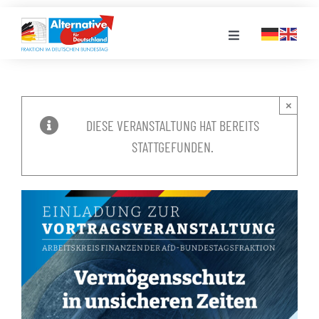
Zum
Inhalt
Toggle
springen
Navigation
FRAKTION
×
DIESE VERANSTALTUNG HAT BEREITS
LANDESGRUPPEN
STATTGEFUNDEN.
VERANSTALTUNGEN
PRESSE
STELLENPORTAL
MEDIATHEK