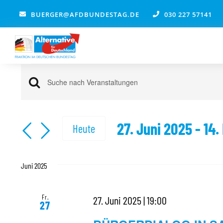
Zum
BUERGER@AFDBUNDESTAG.DE
030 227 57141
Inhalt
springen
Veranstaltungen
Veranstaltungen
Bitte
Suche
Schlüsselwort
und
eingeben.
27. Juni 2025
 - 
14.
Heute
Ansichten,
Suche
Navigation
Datum
nach
wählen.
Veranstaltungen
Juni 2025
Schlüsselwort.
Fr.
27. Juni 2025 | 19:00
27