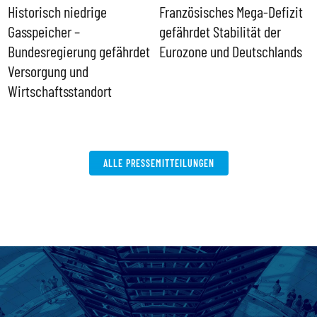
Historisch niedrige
Französisches Mega-Defizit
R
Gasspeicher –
gefährdet Stabilität der
G
ll
Bundesregierung gefährdet
Eurozone und Deutschlands
S
Versorgung und
P
Wirtschaftsstandort
ALLE PRESSEMITTEILUNGEN