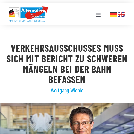
Zum
Inhalt
Toggle
springen
Navigation
FRAKTION
VERKEHRSAUSSCHUSSES MUSS
LANDESGRUPPEN
SICH MIT BERICHT ZU SCHWEREN
MÄNGELN BEI DER BAHN
VERANSTALTUNGEN
BEFASSEN
Wolfgang Wiehle
PRESSE
STELLENPORTAL
MEDIATHEK