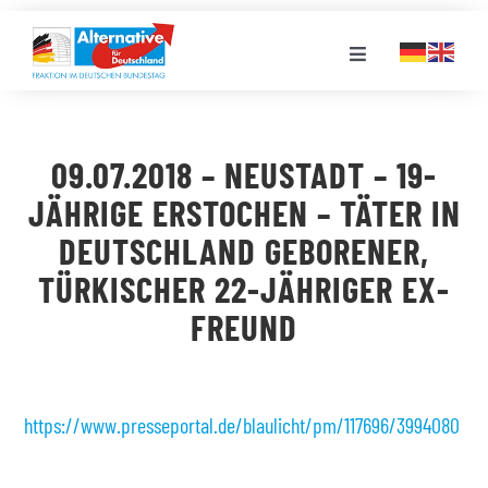
Zum
Inhalt
Toggle
springen
Navigation
FRAKTION
09.07.2018 – NEUSTADT – 19-
LANDESGRUPPEN
JÄHRIGE ERSTOCHEN – TÄTER IN
DEUTSCHLAND GEBORENER,
VERANSTALTUNGEN
TÜRKISCHER 22-JÄHRIGER EX-
FREUND
PRESSE
STELLENPORTAL
https://www.presseportal.de/blaulicht/pm/117696/3994080
MEDIATHEK