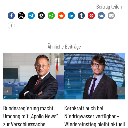
Beitrag teilen
Ähnliche Beiträge
Bundesregierung macht
Kernkraft auch bei
H
Umgang mit „Apollo News“
Niedrigwasser verfügbar –
G
zur Verschlusssache
Wiedereinstieg bleibt aktuell
B