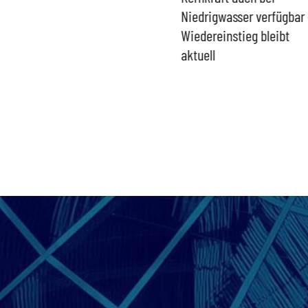
Umgang mit „Apollo News“
Niedrigwasser verfügbar 
zur Verschlusssache
Wiedereinstieg bleibt
aktuell