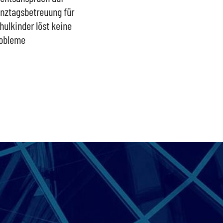
nztagsbetreuung für
Trümmerhaufen –
sind ei
hulkinder löst keine
Ideologisches Linksprojekt
Blindfl
obleme
bpb sofort beenden