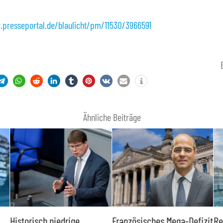
.presseportal.de/blaulicht/pm/11530/3966591
Ähnliche Beiträge
Historisch niedrige
Französisches Mega-Defizit
Re