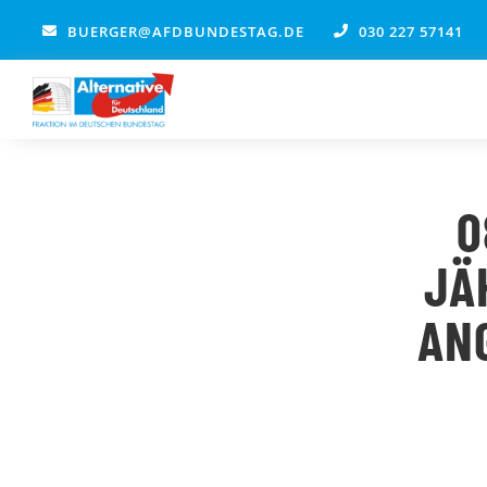
Zum
BUERGER@AFDBUNDESTAG.DE
030 227 57141
Inhalt
springen
0
JÄ
AN