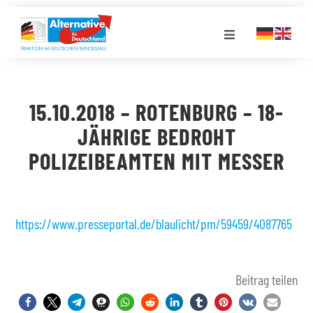
Zum
Inhalt
Toggle
springen
Navigation
FRAKTION
15.10.2018 – ROTENBURG – 18-
LANDESGRUPPEN
JÄHRIGE BEDROHT
POLIZEIBEAMTEN MIT MESSER
VERANSTALTUNGEN
PRESSE
https://www.presseportal.de/blaulicht/pm/59459/4087765
STELLENPORTAL
Beitrag teilen
MEDIATHEK