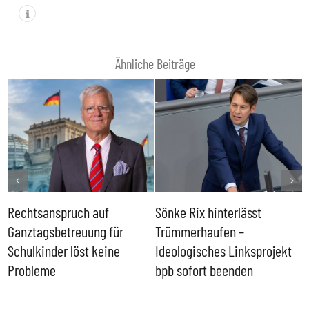
Ähnliche Beiträge
Rechtsanspruch auf
Sönke Rix hinterlässt
M
Ganztagsbetreuung für
Trümmerhaufen –
e
Schulkinder löst keine
Ideologisches Linksprojekt
Probleme
bpb sofort beenden