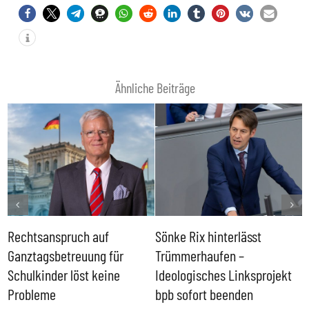
Ähnliche Beiträge
Rechtsanspruch auf
Sönke Rix hinterlässt
M
Ganztagsbetreuung für
Trümmerhaufen –
e
Schulkinder löst keine
Ideologisches Linksprojekt
Probleme
bpb sofort beenden