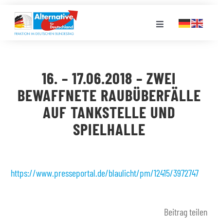
Zum
Inhalt
Toggle
springen
Navigation
FRAKTION
16. – 17.06.2018 – ZWEI
LANDESGRUPPEN
BEWAFFNETE RAUBÜBERFÄLLE
AUF TANKSTELLE UND
VERANSTALTUNGEN
SPIELHALLE
PRESSE
https://www.presseportal.de/blaulicht/pm/12415/3972747
STELLENPORTAL
Beitrag teilen
MEDIATHEK