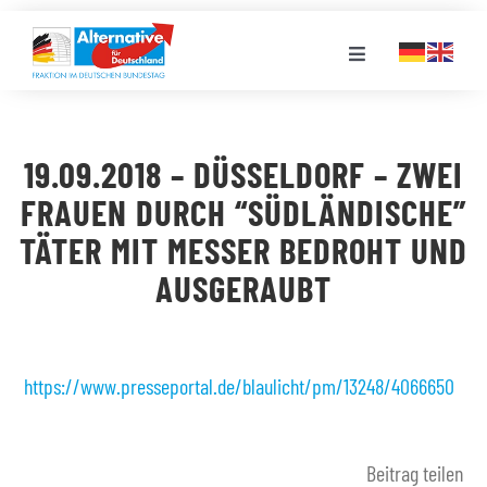
Zum
Inhalt
Toggle
springen
Navigation
FRAKTION
19.09.2018 – DÜSSELDORF – ZWEI
LANDESGRUPPEN
FRAUEN DURCH “SÜDLÄNDISCHE”
TÄTER MIT MESSER BEDROHT UND
VERANSTALTUNGEN
AUSGERAUBT
PRESSE
https://www.presseportal.de/blaulicht/pm/13248/4066650
STELLENPORTAL
Beitrag teilen
MEDIATHEK