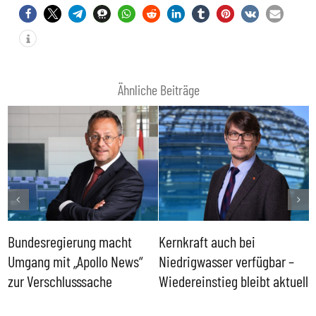
Ähnliche Beiträge
Bundesregierung macht
Kernkraft auch bei
H
Umgang mit „Apollo News“
Niedrigwasser verfügbar –
G
zur Verschlusssache
Wiedereinstieg bleibt aktuell
B
V