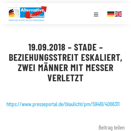
Zum
Inhalt
Toggle
springen
Navigation
FRAKTION
19.09.2018 – STADE –
LANDESGRUPPEN
BEZIEHUNGSSTREIT ESKALIERT,
ZWEI MÄNNER MIT MESSER
VERANSTALTUNGEN
VERLETZT
PRESSE
https://www.presseportal.de/blaulicht/pm/59461/4066311
STELLENPORTAL
Beitrag teilen
MEDIATHEK