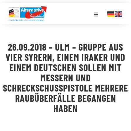
Zum
Inhalt
Toggle
springen
Navigation
FRAKTION
26.09.2018 – ULM – GRUPPE AUS
LANDESGRUPPEN
VIER SYRERN, EINEM IRAKER UND
EINEM DEUTSCHEN SOLLEN MIT
VERANSTALTUNGEN
MESSERN UND
SCHRECKSCHUSSPISTOLE MEHRERE
PRESSE
RAUBÜBERFÄLLE BEGANGEN
HABEN
STELLENPORTAL
MEDIATHEK