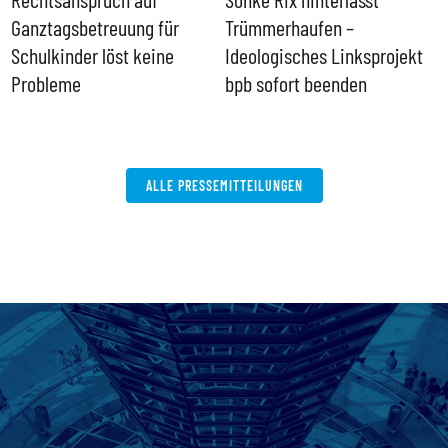
Ganztagsbetreuung für
Trümmerhaufen –
e
Schulkinder löst keine
Ideologisches Linksprojekt
Probleme
bpb sofort beenden
ALLE PRESSEMITTEILUNGEN