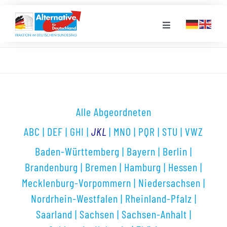
Zum
Inhalt
Toggle
springen
Navigation
FRAKTION
LANDESGRUPPEN
Alle Abgeordneten
VERANSTALTUNGEN
ABC
|
DEF
|
GHI
|
JKL
|
MNO
|
PQR
|
STU
|
VWZ
Baden-Württemberg
|
Bayern
|
Berlin
|
PRESSE
Brandenburg
|
Bremen
|
Hamburg
|
Hessen
|
Mecklenburg-Vorpommern
|
Niedersachsen
|
STELLENPORTAL
Nordrhein-Westfalen
|
Rheinland-Pfalz
|
Saarland
|
Sachsen
|
Sachsen-Anhalt
|
MEDIATHEK