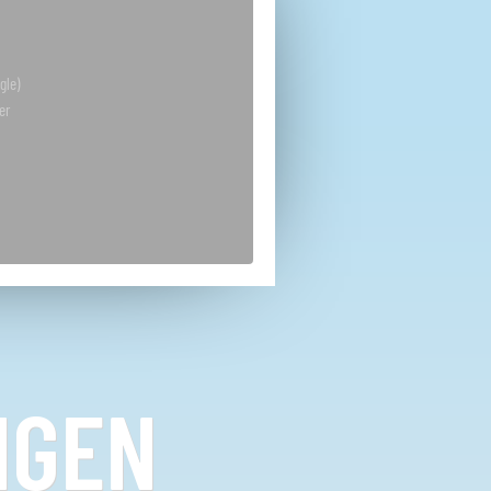
gle)
er
NGEN