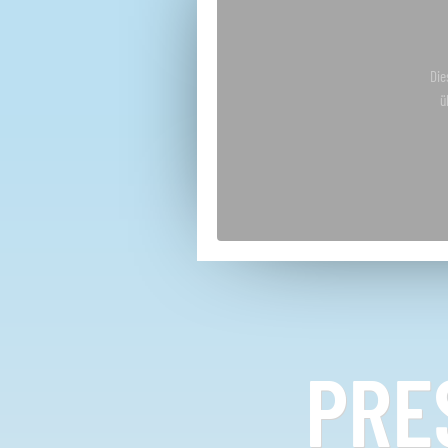
Die
ü
PRE