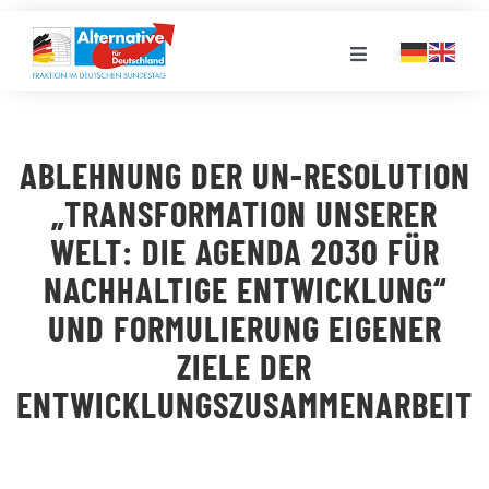
Zum
Inhalt
Toggle
springen
Navigation
FRAKTION
ABLEHNUNG DER UN-RESOLUTION
LANDESGRUPPEN
„TRANSFORMATION UNSERER
WELT: DIE AGENDA 2030 FÜR
VERANSTALTUNGEN
NACHHALTIGE ENTWICKLUNG“
UND FORMULIERUNG EIGENER
PRESSE
ZIELE DER
ENTWICKLUNGSZUSAMMENARBEIT
STELLENPORTAL
MEDIATHEK