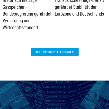
Gasspeicher –
gefährdet Stabilität der
G
ll
Bundesregierung gefährdet
Eurozone und Deutschlands
S
Versorgung und
P
Wirtschaftsstandort
ALLE PRESSEMITTEILUNGEN