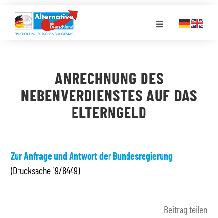
Zum
Inhalt
Toggle
springen
Navigation
FRAKTION
ANRECHNUNG DES
LANDESGRUPPEN
NEBENVERDIENSTES AUF DAS
ELTERNGELD
VERANSTALTUNGEN
PRESSE
Zur Anfrage und Antwort der Bundesregierung
(Drucksache 19/8449)
STELLENPORTAL
Beitrag teilen
MEDIATHEK