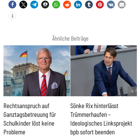
Ähnliche Beiträge
Rechtsanspruch auf
Sönke Rix hinterlässt
M
Ganztagsbetreuung für
Trümmerhaufen –
e
Schulkinder löst keine
Ideologisches Linksprojekt
Probleme
bpb sofort beenden