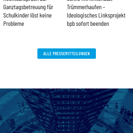
Ganztagsbetreuung für
Trümmerhaufen –
e
Schulkinder löst keine
Ideologisches Linksprojekt
Probleme
bpb sofort beenden
ALLE PRESSEMITTEILUNGEN