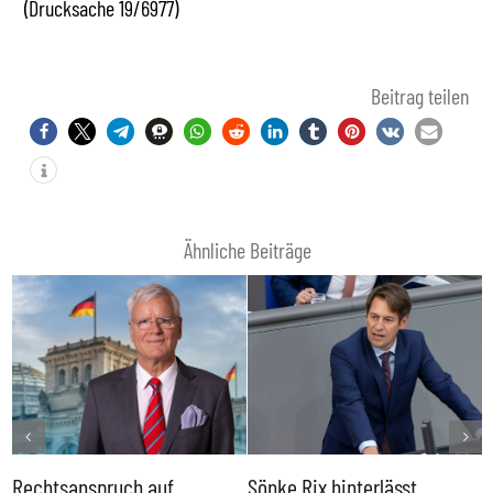
(Drucksache 19/6977)
Beitrag teilen
Ähnliche Beiträge
Rechtsanspruch auf
Sönke Rix hinterlässt
M