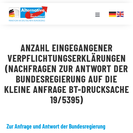
Zum
Inhalt
Toggle
springen
Navigation
FRAKTION
ANZAHL EINGEGANGENER
LANDESGRUPPEN
VERPFLICHTUNGSERKLÄRUNGEN
(NACHFRAGEN ZUR ANTWORT DER
VERANSTALTUNGEN
BUNDESREGIERUNG AUF DIE
KLEINE ANFRAGE BT-DRUCKSACHE
PRESSE
19/5395)
STELLENPORTAL
Zur Anfrage und Antwort der Bundesregierung
MEDIATHEK