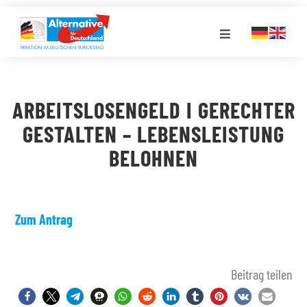
Zum
Inhalt
Toggle
springen
Navigation
FRAKTION
ARBEITSLOSENGELD I GERECHTER
LANDESGRUPPEN
GESTALTEN – LEBENSLEISTUNG
BELOHNEN
VERANSTALTUNGEN
PRESSE
Zum Antrag
STELLENPORTAL
Beitrag teilen
MEDIATHEK