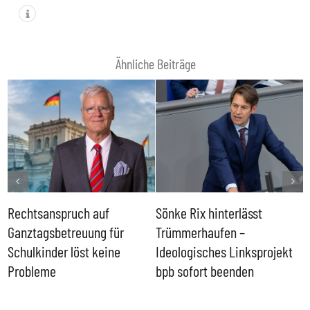
Ähnliche Beiträge
Rechtsanspruch auf
Sönke Rix hinterlässt
M
Ganztagsbetreuung für
Trümmerhaufen –
e
Schulkinder löst keine
Ideologisches Linksprojekt
Probleme
bpb sofort beenden