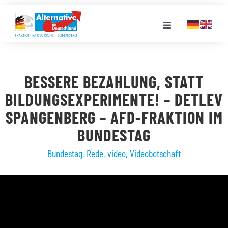
Zum
Inhalt
Toggle
springen
Navigation
FRAKTION
BESSERE BEZAHLUNG, STATT
LANDESGRUPPEN
BILDUNGSEXPERIMENTE! – DETLEV
SPANGENBERG – AFD-FRAKTION IM
VERANSTALTUNGEN
BUNDESTAG
Bundestag
,
Rede
,
video
,
Videobotschaft
PRESSE
STELLENPORTAL
MEDIATHEK