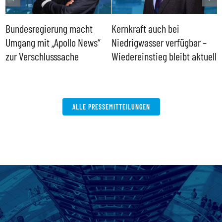
Bundesregierung macht
Kernkraft auch bei
H
Umgang mit „Apollo News“
Niedrigwasser verfügbar –
G
zur Verschlusssache
Wiedereinstieg bleibt aktuell
B
V
W
ALLE PRESSEMITTEILUNGEN