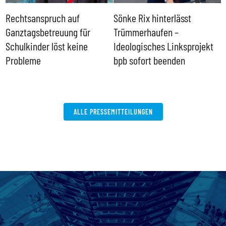
Rechtsanspruch auf
Sönke Rix hinterlässt
M
Ganztagsbetreuung für
Trümmerhaufen –
e
Schulkinder löst keine
Ideologisches Linksprojekt
Probleme
bpb sofort beenden
ALLE PRESSEMITTEILUNGEN