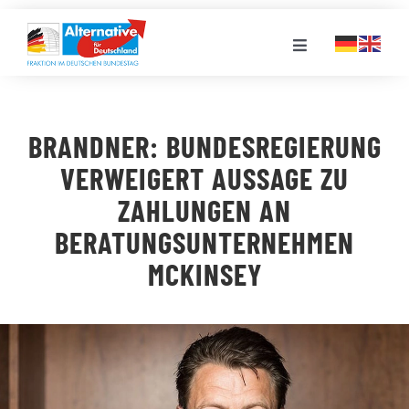
Zum
Inhalt
Toggle
springen
Navigation
FRAKTION
BRANDNER: BUNDESREGIERUNG
LANDESGRUPPEN
VERWEIGERT AUSSAGE ZU
ZAHLUNGEN AN
VERANSTALTUNGEN
BERATUNGSUNTERNEHMEN
MCKINSEY
PRESSE
STELLENPORTAL
MEDIATHEK