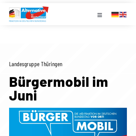
Zum
Inhalt
Toggle
springen
Navigation
FRAKTION
LANDESGRUPPEN
Landesgruppe Thüringen
VERANSTALTUNGEN
Bürgermobil im
Juni
PRESSE
STELLENPORTAL
MEDIATHEK