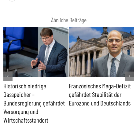
Ähnliche Beiträge
Historisch niedrige
Französisches Mega-Defizit
R
Gasspeicher –
gefährdet Stabilität der
G
ll
Bundesregierung gefährdet
Eurozone und Deutschlands
S
Versorgung und
P
Wirtschaftsstandort