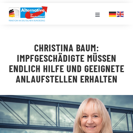
Zum
Inhalt
Toggle
springen
Navigation
FRAKTION
CHRISTINA BAUM:
LANDESGRUPPEN
IMPFGESCHÄDIGTE MÜSSEN
ENDLICH HILFE UND GEEIGNETE
VERANSTALTUNGEN
ANLAUFSTELLEN ERHALTEN
PRESSE
STELLENPORTAL
MEDIATHEK