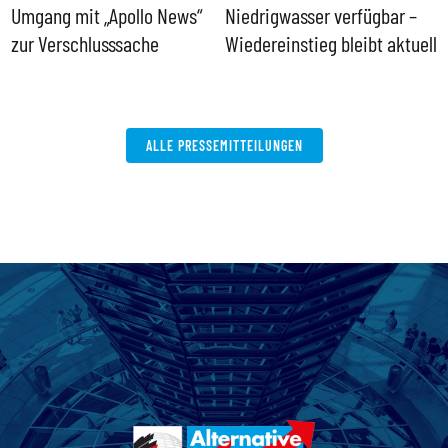
Umgang mit „Apollo News“
Niedrigwasser verfügbar –
G
zur Verschlusssache
Wiedereinstieg bleibt aktuell
B
V
W
ALLE PRESSEMITTEILUNGEN