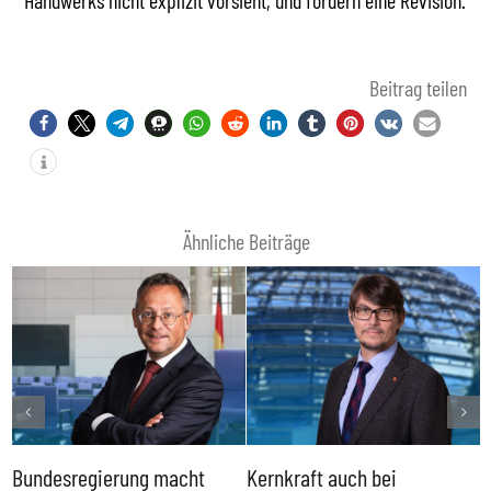
Handwerks nicht explizit vorsieht, und fordern eine Revision.
Beitrag teilen
Ähnliche Beiträge
Bundesregierung macht
Kernkraft auch bei
H