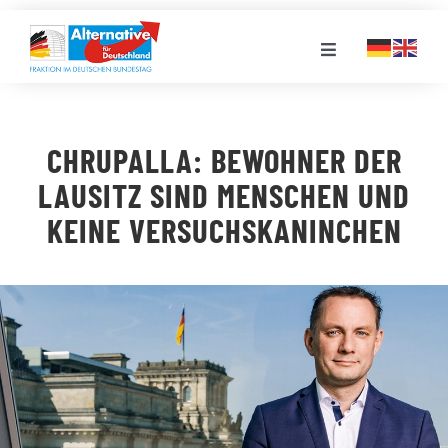
Zum
Inhalt
Toggle
springen
Navigation
FRAKTION
CHRUPALLA: BEWOHNER DER
LANDESGRUPPEN
LAUSITZ SIND MENSCHEN UND
KEINE VERSUCHSKANINCHEN
VERANSTALTUNGEN
PRESSE
STELLENPORTAL
MEDIATHEK