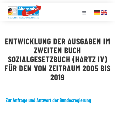
Zum
Inhalt
Toggle
springen
Navigation
FRAKTION
ENTWICKLUNG DER AUSGABEN IM
LANDESGRUPPEN
ZWEITEN BUCH
SOZIALGESETZBUCH (HARTZ IV)
VERANSTALTUNGEN
FÜR DEN VON ZEITRAUM 2005 BIS
2019
PRESSE
STELLENPORTAL
Zur Anfrage und Antwort der Bundesregierung
MEDIATHEK