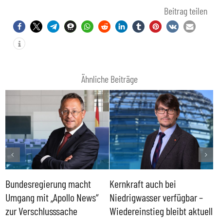
Beitrag teilen
Ähnliche Beiträge
Bundesregierung macht
Kernkraft auch bei
H
Umgang mit „Apollo News“
Niedrigwasser verfügbar –
G
zur Verschlusssache
Wiedereinstieg bleibt aktuell
B